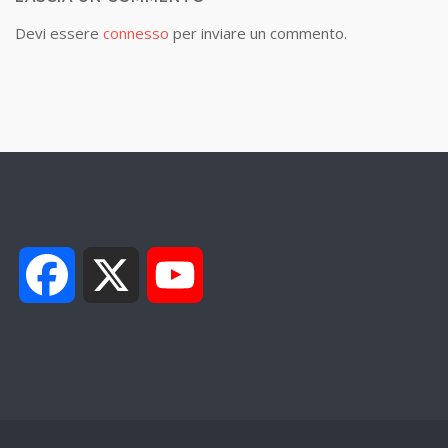
Devi essere
connesso
per inviare un commento.
Facebook
X
YouTube
Channel